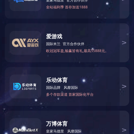
经典
案例
Classic Cases
11年机房工程经验
一站式解决机房建设所有难题
12
681
年专注，
家企业客户见证！制定最合理的解决方案！
了解详情
在线咨询
关于
我们
About Us