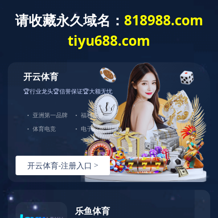
星空官方网站
金恒
创新服务
Innovative Services
机房空调
机房监控
星空官方网站-星空
机房环境及动力设备监控系统
xingkong（中国）机房空调主
主要是对机房设备（如供配电...
要品牌有海瑞斯机房空调,艾默
了解更多
生机房空调...
了解更多