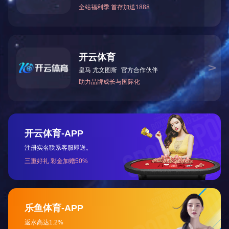
公司简介
C
ompany Profile
星空官方网站-星空xingkong（中国） 位于中关村高科技园
区，是一家全方位提供机房解决方案的专业工程公司，公司下设
UPS电源事业部、精密空调事业部、防雷产品事业部、发电机组事
业部、机房整体建设事业部、精密空调维保事业部、工程设计部、
蓄电池部。 公司拥有一批由大本、硕士、博士组成的开发、管理和
营销队伍，并与清华、北大等著名科技...
了解更多
艾默生列间机房专用空调高效制冷系统
艾默生机房空调Datamate3000 系列空调
艾默生Paradigm NXf系列UPS