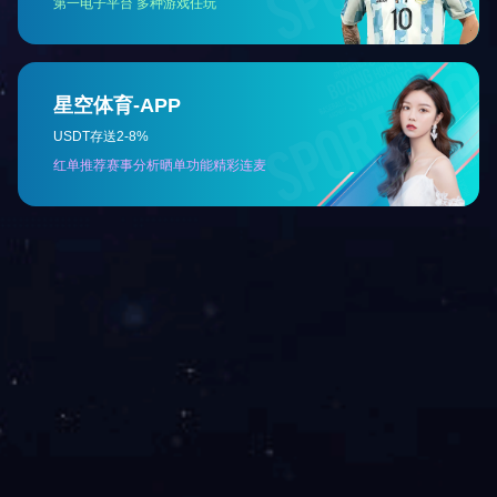
13520099504@163.com
邮编：100086 产品咨询热线: 鲁文 13520099504
友情链接：
维谛机房空调
机房空调
星空官方网站
星空官方网站-星空xingkong（中国）
机房空调
空调维修
UPS电源
空调维保
机房冷通道
机房建设
经典案例
联系我们
©Copyright 2015 星空官方网站-星空xingkong（中国） 版权所有 请勿转载
公安局备案号：110302001001 技术支持：小时工作室
XML地图
星空入口-星空入口（中国）
米兰在线平台-米兰（中国）
米兰